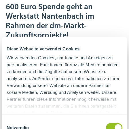
600 Euro Spende geht an
Werkstatt Nantenbach im
Rahmen der dm-Markt-
Zukunftsprojekte!
Diese Webseite verwendet Cookies
Wir verwenden Cookies, um Inhalte und Anzeigen zu
14. Juni 2023
personalisieren, Funktionen für soziale Medien anbieten
zu können und die Zugriffe auf unsere Website zu
Umsonst und Draußen
analysieren. Außerdem geben wir Informationen zu Ihrer
Verwendung unserer Website an unsere Partner für
soziale Medien, Werbung und Analysen weiter. Unsere
Partner führen diese Informationen möglicherweise mit
14. Juni 2023
weiteren Daten zusammen, die Sie ihnen bereitgestellt
haben oder die sie im Rahmen Ihrer Nutzung der Dienste
250€ für die
gesammelt haben.
Einwilligungsauswahl
Notwendig