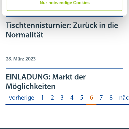
Nur notwendige Cookies
05. April 2023
Tischtennisturnier: Zurück in die
Normalität
28. März 2023
EINLADUNG: Markt der
Möglichkeiten
vorherige
1
2
3
4
5
6
7
8
näc