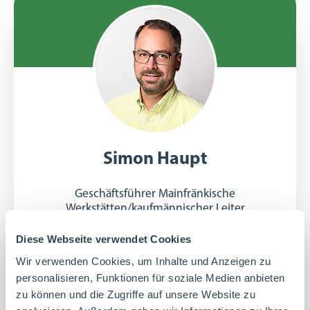
Simon Haupt
Geschäftsführer Mainfränkische
Werkstätten/kaufmännischer Leiter
Diese Webseite verwendet Cookies
"Ich bin für die Buchhaltung, die Finanzen,
Wir verwenden Cookies, um Inhalte und Anzeigen zu
personalisieren, Funktionen für soziale Medien anbieten
den Datenschutz sowie für das Versicherungs-
zu können und die Zugriffe auf unsere Website zu
und Vertragswesen verantwortlich."