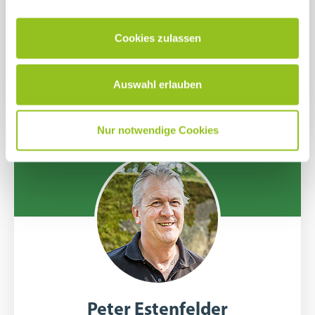
"Die Teilhabemöglichkeiten am Arbeitsleben,
Bildung und Inklusion bei den
Cookies zulassen
Mainfränkischen Werkstätten sind mein
Verantwortungsbereich."
Auswahl erlauben
Nur notwendige Cookies
Peter Estenfelder